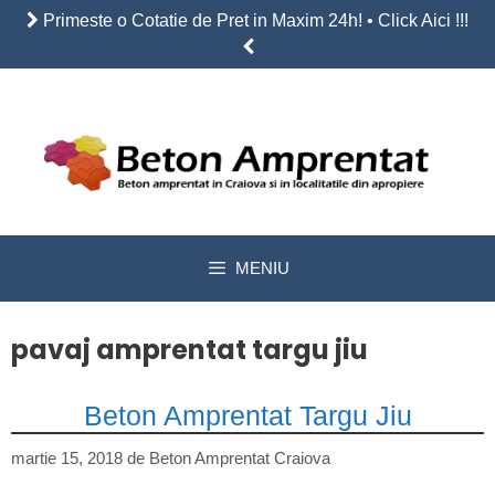
Sari
Primeste o Cotatie de Pret in Maxim 24h! • Click Aici !!!
la
conținut
MENIU
pavaj amprentat targu jiu
Beton Amprentat Targu Jiu
martie 15, 2018
de
Beton Amprentat Craiova