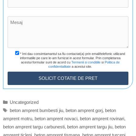
* Imi dau consimtamantul sa fiu contactat(a) prin email/telefonic utilizand
informatiile pe care le-am furnizat in acest formular. Prin completarea
acestui formular sunt de acord cu
Termenii si conditiile
si
Politica de
confidentialitate
a acestui site.
Categorii
Uncategorized
Etichete
beton amprent bumbesti jiu
,
beton amprent gorj
,
beton
amprent motru
,
beton amprent novaci
,
beton amprent rovinari
,
beton amprent targu carbunesti
,
beton amprent targu jiu
,
beton
amprent ticleni
,
beton amprent tismana
,
beton amprent turceni
,