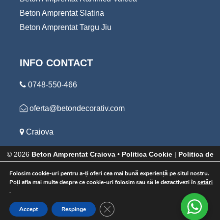
Beton Amprentat Slatina
Beton Amprentat Targu Jiu
INFO CONTACT
0748-550-466
oferta@betondecorativ.com
Craiova
© 2026
Beton Amprentat Craiova
•
Politica Cookie
|
Politica de
Confidentialitate
|
Termeni si Conditii
• Toate drepturile
Folosim cookie-uri pentru a-ți oferi cea mai bună experiență pe situl nostru.
rezervate!
Poți afla mai multe despre ce cookie-uri folosim sau să le dezactivezi în
setări
*Copierea textelor si a pozelor de pe acest site se face doar cu
.
acordul in scris al proprietarului! Proprietar :
Culoare Beton
Amprentat
Close GDPR Cookie Banner
Accept
Respinge