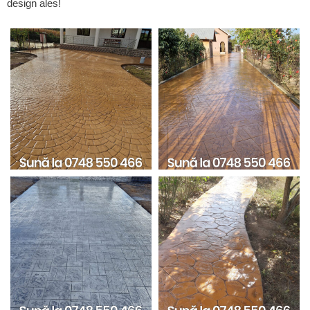
design ales!