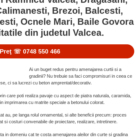
alimanesti, Brezoi, Balcesti,
esti, Ocnele Mari, Baile Govora
itatile din judetul Valcea.
 Preţ ☏ 0748 550 466
Ai un buget redus pentru amenajarea curtii si a
gradinii? Nu trebuie sa faci compromisuri in ceea ce
lese, ci sa lucrezi cu beton amprentat/decorativ.
n care poti realiza pavaje cu aspect de piatra naturala, caramida,
in imprimarea cu matrite speciale a betonului colorat.
at au, pe langa rolul ornamental, si alte beneficii precum: proces
 si costuri convenabile de proiectare, realizare, intretinere.
nta in domeniu cat te costa amenajarea aleilor din curte si gradina