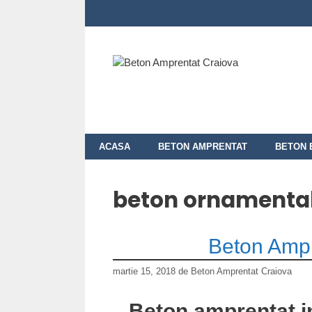
Sari
la
conținut
ACASA
BETON AMPRENTAT
BETON 
beton ornamental
Beton Amp
martie 15, 2018
de
Beton Amprentat Craiova
Beton amprentat i