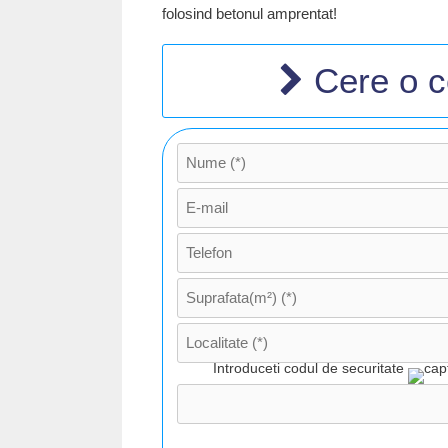
folosind betonul amprentat!
Cere o co
Introduceti codul de securitate