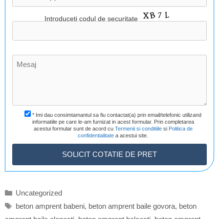
Introduceti codul de securitate
* Imi dau consimtamantul sa fiu contactat(a) prin email/telefonic utilizand
informatiile pe care le-am furnizat in acest formular. Prin completarea
acestui formular sunt de acord cu
Termenii si conditiile
si
Politica de
confidentialitate
a acestui site.
Categorii
Uncategorized
Etichete
beton amprent babeni
,
beton amprent baile govora
,
beton