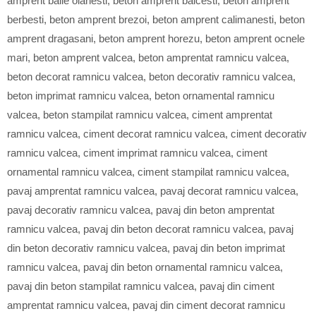
amprent baile olanesti
,
beton amprent balcesti
,
beton amprent
berbesti
,
beton amprent brezoi
,
beton amprent calimanesti
,
beton
amprent dragasani
,
beton amprent horezu
,
beton amprent ocnele
mari
,
beton amprent valcea
,
beton amprentat ramnicu valcea
,
beton decorat ramnicu valcea
,
beton decorativ ramnicu valcea
,
beton imprimat ramnicu valcea
,
beton ornamental ramnicu
valcea
,
beton stampilat ramnicu valcea
,
ciment amprentat
ramnicu valcea
,
ciment decorat ramnicu valcea
,
ciment decorativ
ramnicu valcea
,
ciment imprimat ramnicu valcea
,
ciment
ornamental ramnicu valcea
,
ciment stampilat ramnicu valcea
,
pavaj amprentat ramnicu valcea
,
pavaj decorat ramnicu valcea
,
pavaj decorativ ramnicu valcea
,
pavaj din beton amprentat
ramnicu valcea
,
pavaj din beton decorat ramnicu valcea
,
pavaj
din beton decorativ ramnicu valcea
,
pavaj din beton imprimat
ramnicu valcea
,
pavaj din beton ornamental ramnicu valcea
,
pavaj din beton stampilat ramnicu valcea
,
pavaj din ciment
amprentat ramnicu valcea
,
pavaj din ciment decorat ramnicu