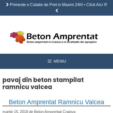
Sari
Primeste o Cotatie de Pret in Maxim 24h! • Click Aici !!!
la
conținut
MENIU
pavaj din beton stampilat
ramnicu valcea
Beton Amprentat Ramnicu Valcea
martie 15, 2018
de
Beton Amprentat Craiova